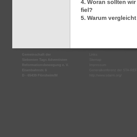
4. Woran sollten wir
fiel?
5. Warum vergleich
Gemeinschaft der
Links:
Siebenten Tags Adventisten
Sitemap
Reformationsbewegung e. V.
Impressum
Eisenbahnstr. 6
Generalkonferenz der STA-REF
D - 65439 Flörsheim/M
http://www.sdarm.org/