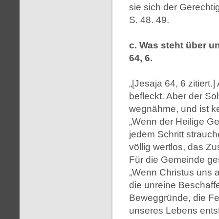
sie sich der Gerechti
S. 48. 49.
c. Was steht über u
64, 6.
„[Jesaja 64, 6 zitiert.
befleckt. Aber der So
wegnähme, und ist kei
„Wenn der Heilige Gei
jedem Schritt strauch
völlig wertlos, das Z
Für die Gemeinde ges
„Wenn Christus uns a
die unreine Beschaff
Beweggründe, die Fei
unseres Lebens entst