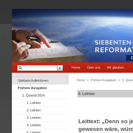
Home
Über uns
Wir glauben...
Home
»
Frühere Ausgaben
»
1. Quar
Sabbatschullektionen
Frühere Ausgaben
8. Lektion
1. Quartal 2024
1. Lektion
2. Lektion
3. Lektion
Leittext: „Denn so j
4. Lektion
gewesen wäre, würd
5. Lektion